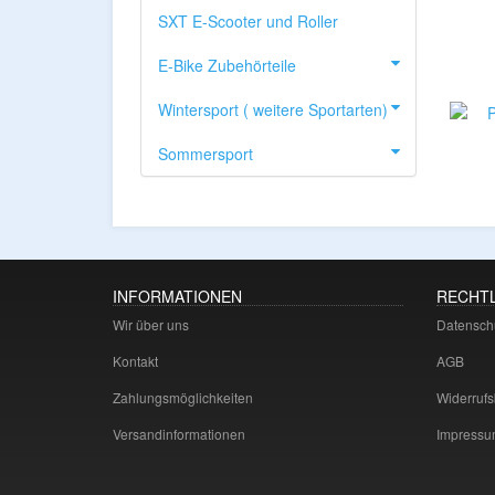
SXT E-Scooter und Roller
E-Bike Zubehörteile
Wintersport ( weitere Sportarten)
Sommersport
INFORMATIONEN
RECHTL
Wir über uns
Datensch
Kontakt
AGB
Zahlungsmöglichkeiten
Widerrufs
Versandinformationen
Impressu