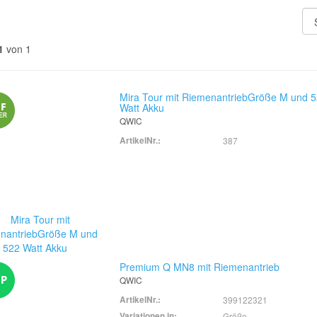
1
von 1
Mira Tour mit RiemenantriebGröße M und 
Watt Akku
QWIC
ArtikelNr.:
387
Premium Q MN8 mit Riemenantrieb
QWIC
ArtikelNr.:
399122321
Variationen in:
Größe