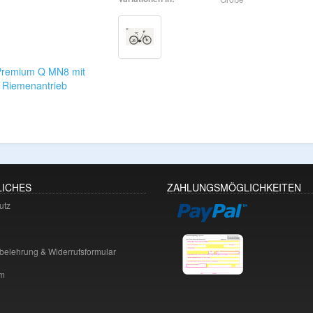
ICHES
ZAHLUNGSMÖGLICHKEITEN
utz
belehrung & Widerrufsformular
m