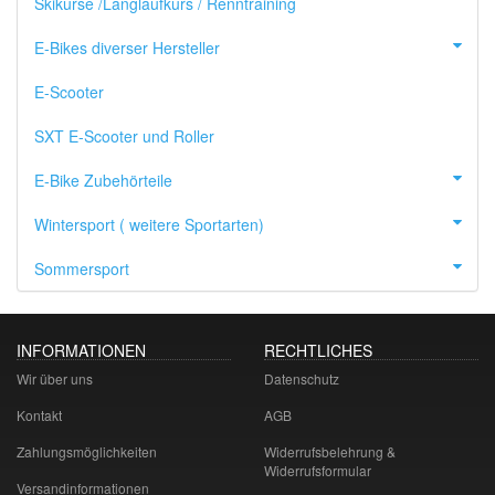
Skikurse /Langlaufkurs / Renntraining
E-Bikes diverser Hersteller
E-Scooter
SXT E-Scooter und Roller
E-Bike Zubehörteile
Wintersport ( weitere Sportarten)
Sommersport
INFORMATIONEN
RECHTLICHES
Wir über uns
Datenschutz
Kontakt
AGB
Zahlungsmöglichkeiten
Widerrufsbelehrung &
Widerrufsformular
Versandinformationen